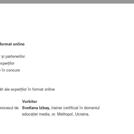
format online
 şi partenerilor
xperţilor
se în concurs
i ale experţilor în format online
Vorbitor
 procesul de
Svetlana Izbaş,
trainer certificat în domeniul
educaţiei media, or. Melitopol, Ucraina.