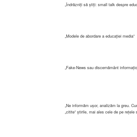
„Îndrăzniţi să ştiţi: small talk despre ed
„Modele de abordare a educaţiei media”
„Fake-News sau discernământ informaţio
„Ne informăm ușor, analizăm la greu. Cu
„citite” știrile, mai ales cele de pe rețele