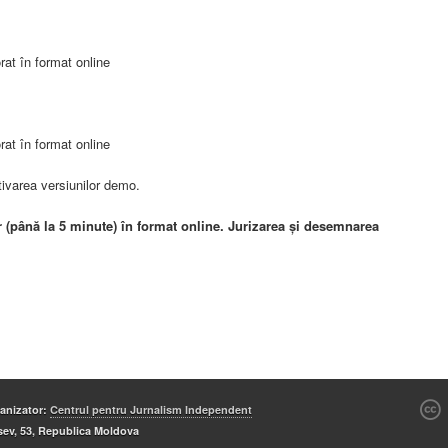
rat în format online
rat în format online
tivarea versiunilor demo.
r (până
la 5 minute) în format online. Jurizarea şi desemnarea
c
anizator:
Centrul pentru Jurnalism Independent
sev, 53, Republica Moldova