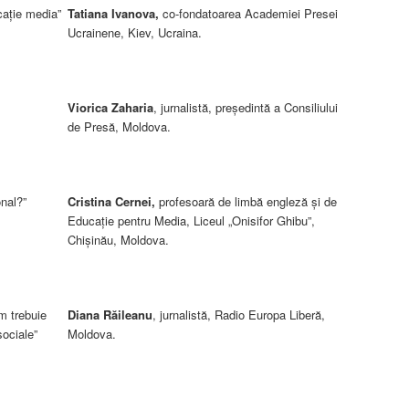
ucaţie media”
Tatiana Ivanova,
co-fondatoarea Academiei Presei
Ucrainene, Kiev, Ucraina.
Viorica Zaharia
, jurnalistă, preşedintă a Consiliului
de Presă, Moldova.
nal?”
Cristina Cernei,
profesoară de limbă engleză şi de
Educaţie pentru Media, Liceul „Onisifor Ghibu”,
Chișinău, Moldova.
m trebuie
Diana Răileanu
, jurnalistă, Radio Europa Liberă,
 sociale”
Moldova.