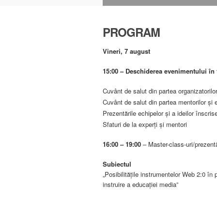
PROGRAM
Vineri, 7 august
15:00 – Deschiderea evenimentului în 
Cuvânt de salut din partea organizatorilor
Cuvânt de salut din partea mentorilor şi e
Prezentările echipelor şi a ideilor înscri
Sfaturi de la experţi şi mentori
16:00
– 19:00
– Master-class-uri/prezentăr
Subiectul
„Posibilităţile instrumentelor Web 2:0 în
instruire a educaţiei media”