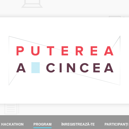
E HACKATHON
PROGRAM
ÎNREGISTREAZĂ-TE
PARTICIPANȚI