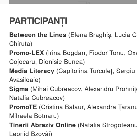
PARTICIPANȚI
(Elena Braghiș, Lucia C
Between the Lines
Chiruta)
(Irina Bogdan, Fiodor Tonu, Oxa
Promo-LEX
Cojocaru, Dionisie Bunea)
(Capitolina Turculeț, Sergiu
Media Literacy
Avasiloaie)
(Mihai Cubreacov, Alexandru Prohnițc
Sigma
Natalia Cubreacov)
(Cristina Balaur, Alexandra Țaranu
PromoTE
Mihaela Botnaru)
(Natalia Strogotean
Tinerii Abraziv Online
Leonid Bzovâi)