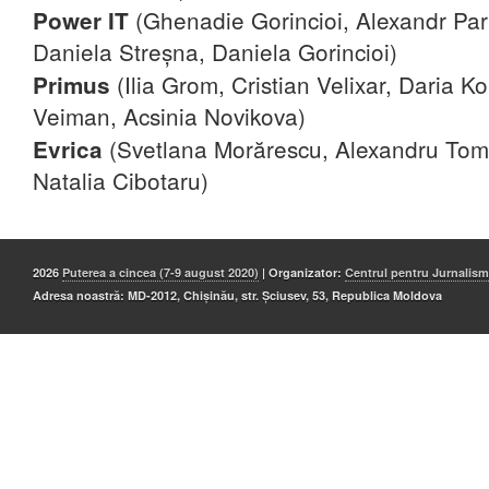
(Ghenadie Gorincioi, Alexandr Parl
Power IT
Daniela Streșna, Daniela Gorincioi)
(Ilia Grom, Cristian Velixar, Daria K
Primus
Veiman, Acsinia Novikova)
(Svetlana Morărescu, Alexandru Toma
Evrica
Natalia Cibotaru)
2026
Puterea a cincea (7-9 august 2020)
| Organizator:
Centrul pentru Jurnalis
Adresa noastră: MD-2012, Chișinău, str. Șciusev, 53, Republica Moldova